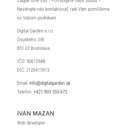
Zaujali sme Vás ? Potrebujete naše služby ?
Neváhajte nás kontaktovať, radi Vám pomôžeme
vo Vašom podnikaní.
Digital Garden s.r.o.
Osuského 3/B
851 02 Bratislava
IČO: 50612948
DIČ: 2120415913
Email:
info@digitalgarden.sk
Telefón:
+421 903 555 672
IVAN MAZAN
Web developer